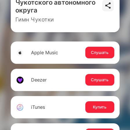
Чукотского автономного
округа
Гимн Чукотки
Apple Music
Слушать
Deezer
Слушать
iTunes
Купить